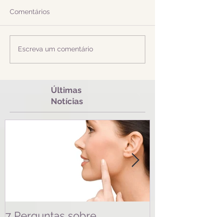
Comentários
Escreva um comentário
Últimas
Notícias
7 Perguntas sobre
Cirurgia Plás