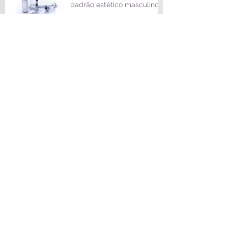
padrão estético masculino
9 tratamentos para
melhorar a aparência da
região íntima
Lipoaspiração cai no gosto
dos homens e pode ajudar
a definir o abdômen
Lipoaspiração não substitui
atividade física
5 perguntas que você sempre quis fazer
sobre aumento de mama