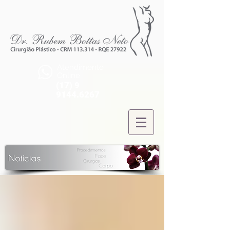
Atendimento
Online
(17) 9
9144.6267