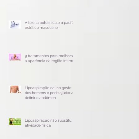
A toxina botulínica e o padrão
estético masculino
9 tratamentos para melhorar
a aparência da região íntima
a
r
Lipoaspiração cai no gosto
dos homens e pode ajudar a
definir o abdômen
Lipoaspiração não substitui
atividade física