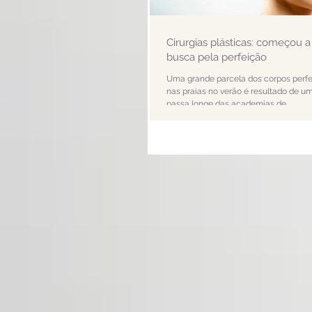
Cirurgias plásticas: começou 
busca pela perfeição
Uma grande parcela dos corpos perfe
nas praias no verão é resultado de 
passa longe das academias de...