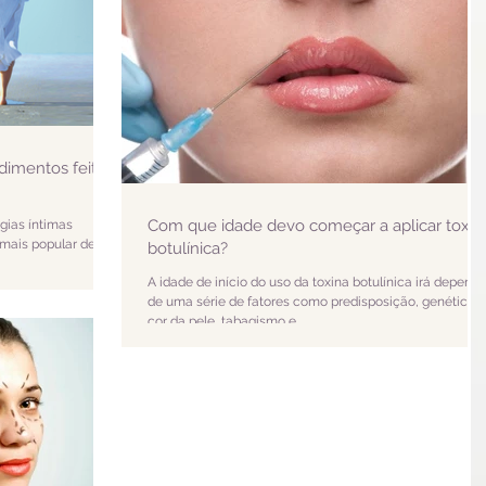
edimentos feitos
Com que idade devo começar a aplicar toxin
rgias íntimas
 mais popular de
botulínica?
A idade de início do uso da toxina botulínica irá depende
de uma série de fatores como predisposição, genética,
cor da pele, tabagismo e...