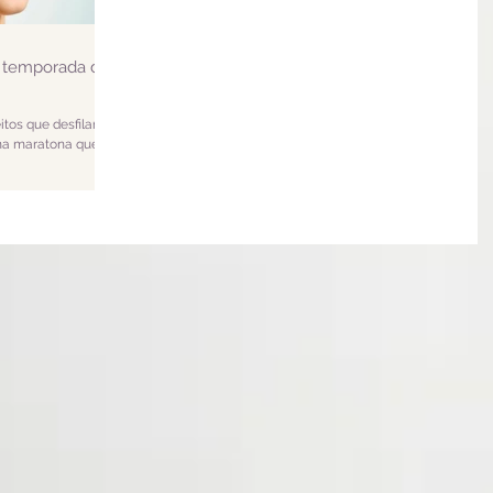
a temporada de
itos que desfilam
uma maratona que