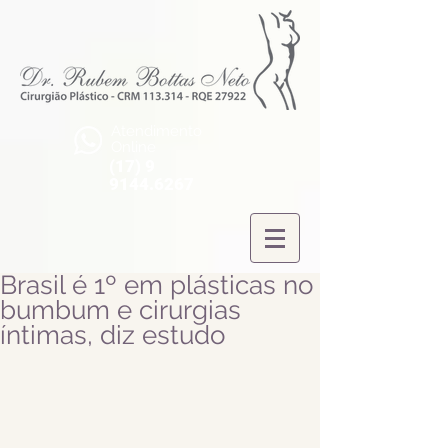
Atendimento
Online
(17) 9
9144.6267
Brasil é 1º em plásticas no
bumbum e cirurgias
íntimas, diz estudo