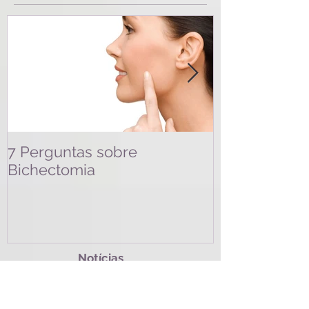
7 Perguntas sobre
Cirurgia Plás
Bichectomia
Bariátrica
Notícias
Recentes