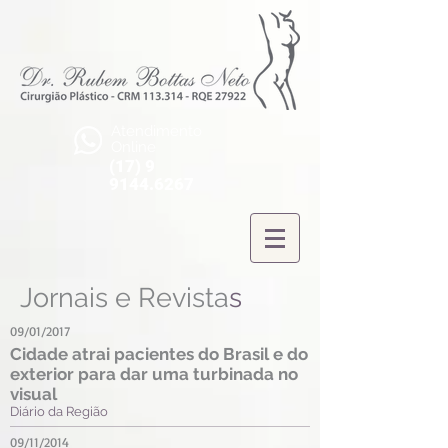
Atendimento
Online
(17) 9
9144.6267
Jornais e Revista
s
09/01/2017
Cidade atrai pacientes do Brasil e do
exterior para dar uma turbinada no
visual
Diário da Região
09/11/2014