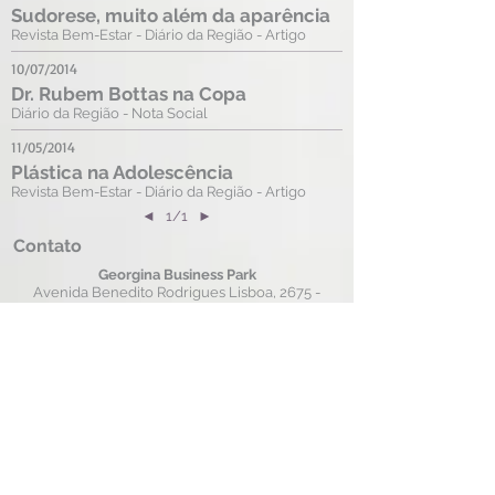
Sudorese, muito além da aparência
Revista Bem-Estar - Diário da Região - Artigo
10/07/2014
Dr. Rubem Bottas na Copa
Diário da Região - Nota Social
11/05/2014
Plástica na Adolescência
Revista Bem-Estar - Diário da Região - Artigo
◄
1/1
►
Contato
Georgina Business Park
Avenida Benedito Rodrigues Lisboa, 2675 -
Edificio Milan Sala 111B
Jardim Vivendas - CEP
15090-370
São José do Rio Preto/SP
3363.6380
|
9 9144.6267
(17)
(17)
Horário de Atendimento:
Clínica: 10h às 18h | Whatsapp: 10h às 17h
Links Úteis