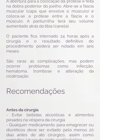
A abertura para a colocação da prótese é feita
na dobra posterior do joelho. Abre-se a fáscia
muscular (capa que envolve o músculo) e
coloca-se a prótese entre a fáscia e o
músculo. A panturrilha terá seu volume
aumentado atrás da tíbia (canela).
O paciente fica internado 24 horas após a
cirurgia e o resultado definitivo do
procedimento poderá ser notado em seis
meses.
São raras as complicações, mas podem
ocorrer problemas como infecção,
hematoma, trombose e alteração da
cicatrização.
Recomendações
Antes da cirurgia
- Evitar bebidas alcoólicas e alimentos
pesados na véspera da cirurgia
- Qualquer medicamento para emagrecer ou
diuréticos deve ser evitado pelo menos 20
dias antes do ato cirúrgico, assim como
remédios à base de ácido acetilsalicílico