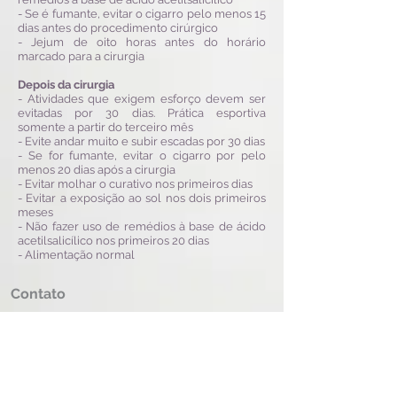
- Se é fumante, evitar o cigarro pelo menos 15
dias antes do procedimento cirúrgico
- Jejum de oito horas antes do horário
marcado para a cirurgia
Depois da cirurgia
- Atividades que exigem esforço devem ser
evitadas por 30 dias. Prática esportiva
somente a partir do terceiro mês
- Evite andar muito e subir escadas por 30 dias
- Se for fumante, evitar o cigarro por pelo
menos 20 dias após a cirurgia
- Evitar molhar o curativo nos primeiros dias
- Evitar a exposição ao sol nos dois primeiros
meses
- Não fazer uso de remédios à base de ácido
acetilsalicílico nos primeiros 20 dias
- Alimentação normal
Contato
Georgina Business Park
Avenida Benedito Rodrigues Lisboa, 2675 -
Edificio Milan Sala 111B
Jardim Vivendas - CEP
15090-370
São José do Rio Preto/SP