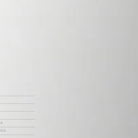
ca
tica